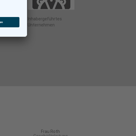
rt,
Inhabergeführtes
und
Unternehmen
Frau Roth