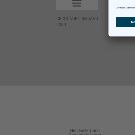
GEGRÜNDET: IM JAHR
PRODUKT
2000
VON 35M
GEWACH
Herr Bellemann