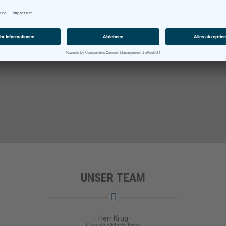
IONS-FLÄCHE:
MITARBEITER: 16
Kundenkreis: Spo
² AUF 600M²
Arbeitskleidung 
SEN
Freizeit
UNSER TEAM
Herr Krug